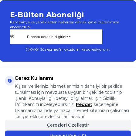
E-Bülten Aboneliği
Kampanya ve yeniliklerden haberdar olmak için e-bültenimize
abone olun!
KVKK Sözleşmesi'ni
okudum, kabul ediyorum.
Çerez Kullanımı
Kişisel verileriniz, hizmetlerimizin daha iyi bir şekilde
App Store
Play Store
Facebook
Instagram
sunulması için mevzuata uygun bir şekilde toplanıp
Önemli Bilgiler
işlenir. Konuyla ilgili detaylı bilgi almak için Gizlilik
Önemli Bilgiler
Politikamızı inceleyebilirsiniz.
Reddet
seçeneğine
Hızlı Erişim
tıklamanız halinde yalnızca internet sitemizin çalışması
Üye
için gerekli çerezler kullanılacaktır.
Adres & İletişim
Çerezleri Özelleştir