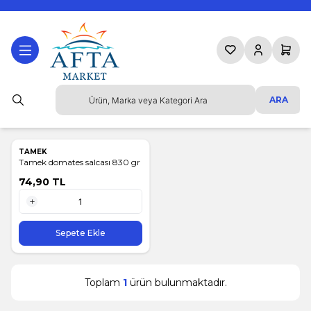
Favorilerim
Hesabım
Sepetim
ARA
TAMEK
Tamek domates salcası 830 gr
74,90
TL
1 Adet
Sepete Ekle
Toplam
1
ürün bulunmaktadır.