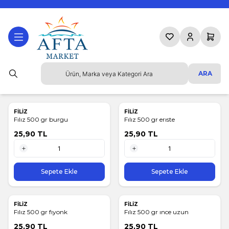
Favorilerim
Hesabım
Sepetim
ARA
FİLİZ
FİLİZ
Fılız 500 gr burgu
Fılız 500 gr erıste
25,90
TL
25,90
TL
1 Adet
1 Adet
Sepete Ekle
Sepete Ekle
FİLİZ
FİLİZ
Fılız 500 gr fıyonk
Fılız 500 gr ınce uzun
25,90
TL
25,90
TL