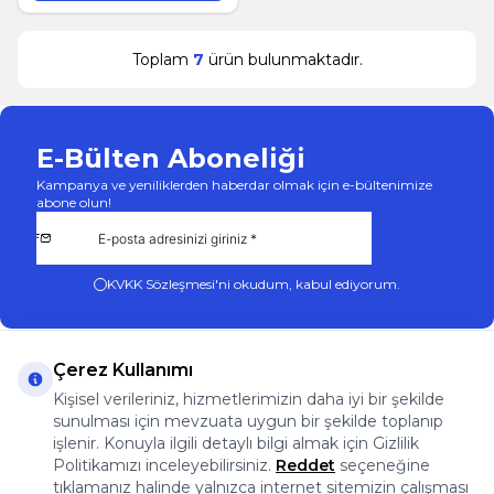
Toplam
7
ürün bulunmaktadır.
E-Bülten Aboneliği
Kampanya ve yeniliklerden haberdar olmak için e-bültenimize
abone olun!
KVKK Sözleşmesi'ni
okudum, kabul ediyorum.
Çerez Kullanımı
Kişisel verileriniz, hizmetlerimizin daha iyi bir şekilde
sunulması için mevzuata uygun bir şekilde toplanıp
App Store
Play Store
Facebook
Instagram
işlenir. Konuyla ilgili detaylı bilgi almak için Gizlilik
Önemli Bilgiler
Politikamızı inceleyebilirsiniz.
Reddet
seçeneğine
Önemli Bilgiler
tıklamanız halinde yalnızca internet sitemizin çalışması