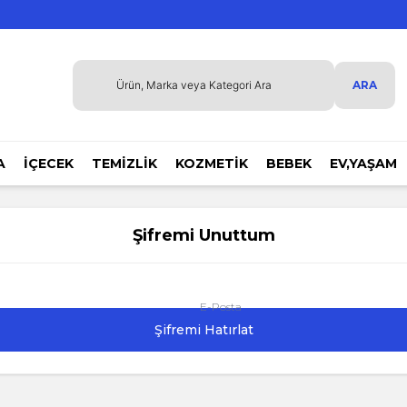
ARA
A
İÇECEK
TEMİZLİK
KOZMETİK
BEBEK
EV,YAŞAM
Şifremi Unuttum
E-Posta
Şifremi Hatırlat