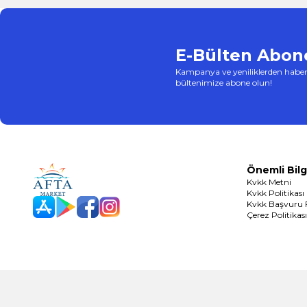
E-Bülten Abone
Kampanya ve yeniliklerden haber
bültenimize abone olun!
Önemli Bilg
Kvkk Metni
Kvkk Politikası
Kvkk Başvuru
App Store
Play Store
Facebook
Instagram
Çerez Politikası