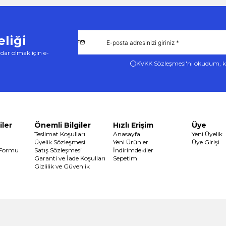
liği
dar olmak için e-
KVKK Sözleşmesi'ni
okudum, k
iler
Önemli Bilgiler
Hızlı Erişim
Üye
Teslimat Koşulları
Anasayfa
Yeni Üyelik
Üyelik Sözleşmesi
Yeni Ürünler
Üye Girişi
 Formu
Satış Sözleşmesi
İndirimdekiler
Garanti ve İade Koşulları
Sepetim
Gizlilik ve Güvenlik