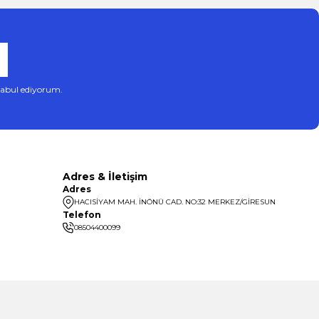
abul ediyorum.
Adres & İletişim
Adres
HACISİYAM MAH. İNÖNÜ CAD. NO:32 MERKEZ/GİRESUN
Telefon
08504400099