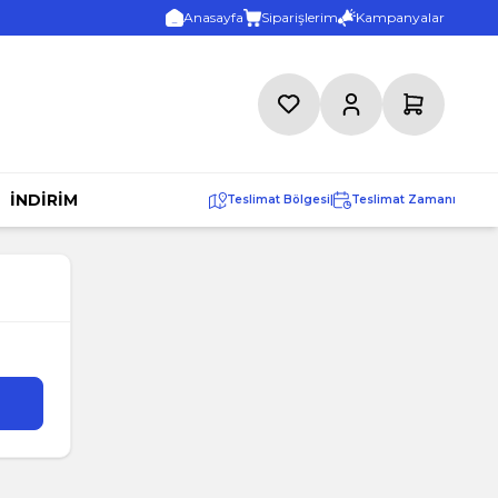
Anasayfa
Siparişlerim
Kampanyalar
Favorilerim
Hesabım
Sepetim
İNDİRİM
Teslimat Bölgesi
|
Teslimat Zamanı