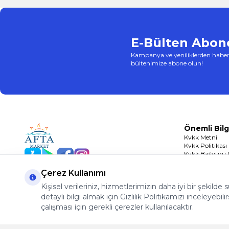
E-Bülten Abone
Kampanya ve yeniliklerden haber
bültenimize abone olun!
Önemli Bilg
Kvkk Metni
Kvkk Politikası
Kvkk Başvuru
App Store
Play Store
Facebook
Instagram
Çerez Politikası
Çerez Kullanımı
Kişisel verileriniz, hizmetlerimizin daha iyi bir şekilde
detaylı bilgi almak için Gizlilik Politikamızı inceleyebilir
çalışması için gerekli çerezler kullanılacaktır.