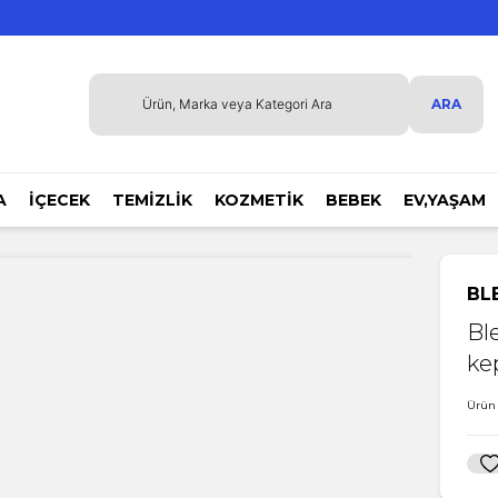
ARA
A
İÇECEK
TEMİZLİK
KOZMETİK
BEBEK
EV,YAŞAM
BL
Bl
ke
Ürün