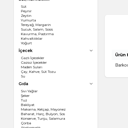
Süt
Peynir
Zeytin
Yumurta
Tereyağ, Margarin
Sucuk, Salam, Sosis
Kavurma, Pastırma
Kahvaltılıklar
Yoğurt
İçecek
Ürün F
Gazlı İçecekler
Gazsız İçecekler
Barko
Maden Suları
Çay, Kahve, Süt Tozu
Su
Gıda
Sıvı Yağlar
Şeker
Tuz
Bakliyat
Makarna, Ketçap, Mayonez
Baharat, Harç, Bulyon, Sos
Konserve, Turşu, Salamura
Çorba
Atıştırmalık