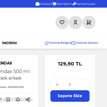
Anasayfa
Siparişlerim
Kampanyalar
Favorilerim
Hesabım
Sepetim
İNDİRİM
Teslimat Bölgesi
|
Teslimat Zamanı
ENDAX
129,90
TL
endax 500 ml
pek erkek
 Kodu:
4015100212501
1 Adet
Sepete Ekle