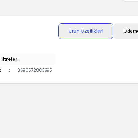
Ürün Özellikleri
Ödeme
iltreleri
d
:
8690572805695