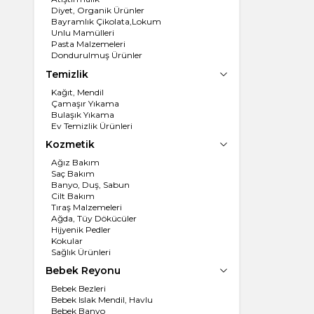
Diyet, Organik Ürünler
Bayramlık Çikolata,Lokum
Unlu Mamülleri
Pasta Malzemeleri
Dondurulmuş Ürünler
Un, İrmik
Temizlik
Dondurma
Kağıt, Mendil
Çamaşır Yıkama
Bulaşık Yıkama
Ev Temizlik Ürünleri
Kozmetik
Ağız Bakım
Saç Bakım
Banyo, Duş, Sabun
Cilt Bakım
Tıraş Malzemeleri
Ağda, Tüy Dökücüler
Hijyenik Pedler
Kokular
Sağlık Ürünleri
Bebek Reyonu
Bebek Bezleri
Bebek Islak Mendil, Havlu
Bebek Banyo