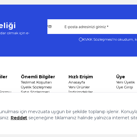
liği
dar olmak için e-
KVKK Sözleşmesi'ni
okudum, k
iler
Önemli Bilgiler
Hızlı Erişim
Üye
Teslimat Koşulları
Anasayfa
Yeni Üyelik
Üyelik Sözleşmesi
Yeni Ürünler
Üye Girişi
 Formu
Satış Sözleşmesi
İndirimdekiler
Garanti ve İade Koşulları
Sepetim
Gizlilik ve Güvenlik
 sunulması için mevzuata uygun bir şekilde toplanıp işlenir. Konuyla i
siniz.
Reddet
seçeneğine tıklamanız halinde yalnızca internet sit