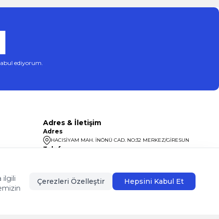
abul ediyorum.
Adres & İletişim
Adres
HACISİYAM MAH. İNÖNÜ CAD. NO:32 MERKEZ/GİRESUN
Telefon
08504400099
lgili
Çerezleri Özelleştir
Hepsini Kabul Et
emizin